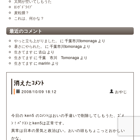
又間が空いてしもうた
ﾛﾝｸﾞﾄﾞﾗｲﾌﾞ
麦粒腫？
これは、何かな？
最近のコメント
やっと立ち上がりました。
に
千葉市川tomonaga
より
暑さにやられた。
に
千葉市川tomonaga
より
生きてます
に
古山
より
生きてます
に
千葉 市川 Tomonaga
より
生きてます
に
maririn
より
消えたｺﾒﾝﾄ
2008/10/09 18:12
おやじ
今日の ken5 のｺﾒﾝﾄはおいの手違いで削除してしもうた、ｺﾞﾒ
ﾝ！ﾊﾟｿｺﾝとken5は正常です。
異常は日本の景気と政治ばい。おいの頭もちょこっとおかしい
かな。