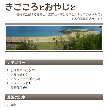
長崎で活躍する建築士 直野壮一朗と元気なスタッフのあゆみです
>
木心工建公式サイトへ
カテゴリー
おやじの日記
(2,259)
お知らせ
(16)
スタッフーー日記
(22)
リフォーム
(11)
新築住宅
(9)
最近の記事
鶴亀