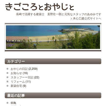
長崎で活躍する建築士 直野壮一朗と元気なスタッフのあゆみです
>
木心工建公式サイトへ
カテゴリー
おやじの日記
(2,259)
お知らせ
(16)
スタッフーー日記
(22)
リフォーム
(11)
新築住宅
(9)
最近の記事
鶴亀