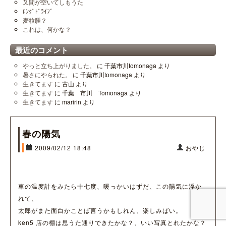
又間が空いてしもうた
ﾛﾝｸﾞﾄﾞﾗｲﾌﾞ
麦粒腫？
これは、何かな？
最近のコメント
やっと立ち上がりました。
に
千葉市川tomonaga
より
暑さにやられた。
に
千葉市川tomonaga
より
生きてます
に
古山
より
生きてます
に
千葉 市川 Tomonaga
より
生きてます
に
maririn
より
春の陽気
2009/02/12 18:48
おやじ
車の温度計をみたら十七度、暖っかいはずだ、この陽気に浮か
れて、
太郎がまた面白かことば言うかもしれん、楽しみばい。
ken5 店の棚は思うた通りできたかな？、いい写真とれたかな？