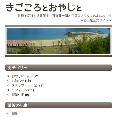
長崎で活躍する建築士 直野壮一朗と元気なスタッフのあゆみです
>
木心工建公式サイトへ
カテゴリー
おやじの日記
(2,259)
お知らせ
(16)
スタッフーー日記
(22)
リフォーム
(11)
新築住宅
(9)
最近の記事
鶴亀