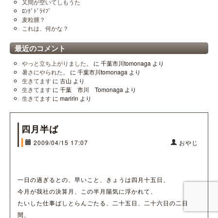
又間が空いてしもうた
ﾛﾝｸﾞﾄﾞﾗｲﾌﾞ
麦粒腫？
これは、何かな？
最近のコメント
やっと立ち上がりました。
に
千葉市川tomonaga
より
暑さにやられた。
に
千葉市川tomonaga
より
生きてます
に
古山
より
生きてます
に
千葉 市川 Tomonaga
より
生きてます
に
maririn
より
四月半ば
2009/04/15 17:07
おやじ
一日の過ぎるとの、早いこと、きょうは四月十五日、
今月が我社の決算月、この半月陽気に浮かれて、
たいした仕事ばしとらんごたる、二十五日、二十六日の二日
間、