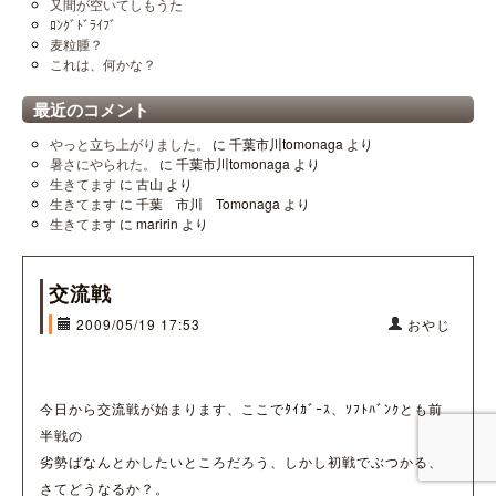
又間が空いてしもうた
ﾛﾝｸﾞﾄﾞﾗｲﾌﾞ
麦粒腫？
これは、何かな？
最近のコメント
やっと立ち上がりました。
に
千葉市川tomonaga
より
暑さにやられた。
に
千葉市川tomonaga
より
生きてます
に
古山
より
生きてます
に
千葉 市川 Tomonaga
より
生きてます
に
maririn
より
交流戦
2009/05/19 17:53
おやじ
今日から交流戦が始まります、ここでﾀｲｶﾞｰｽ、ｿﾌﾄﾊﾞﾝｸとも前
半戦の
劣勢ばなんとかしたいところだろう、しかし初戦でぶつかる、
さてどうなるか？。