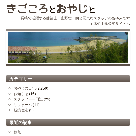
長崎で活躍する建築士 直野壮一朗と元気なスタッフのあゆみです
>
木心工建公式サイトへ
カテゴリー
おやじの日記
(2,259)
お知らせ
(16)
スタッフーー日記
(22)
リフォーム
(11)
新築住宅
(9)
最近の記事
鶴亀