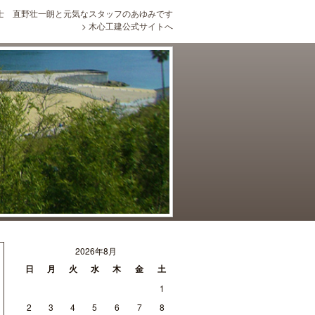
士 直野壮一朗と元気なスタッフのあゆみです
>
木心工建公式サイトへ
2026年8月
日
月
火
水
木
金
土
1
2
3
4
5
6
7
8