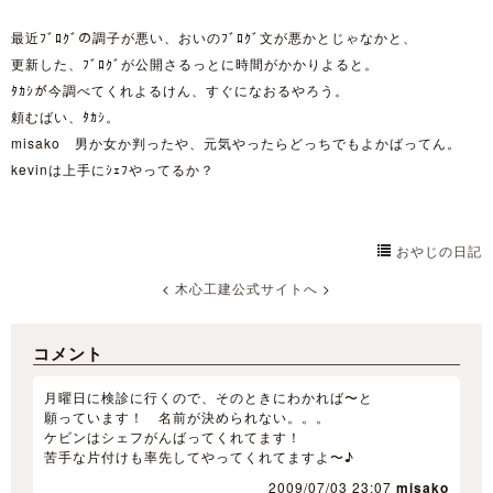
最近ﾌﾞﾛｸﾞの調子が悪い、おいのﾌﾞﾛｸﾞ文が悪かとじゃなかと、
更新した、ﾌﾞﾛｸﾞが公開さるっとに時間がかかりよると。
ﾀｶｼが今調べてくれよるけん、すぐになおるやろう。
頼むばい、ﾀｶｼ。
misako 男か女か判ったや、元気やったらどっちでもよかばってん。
kevinは上手にｼｪﾌやってるか？
おやじの日記
<
木心工建公式サイトへ
>
コメント
月曜日に検診に行くので、そのときにわかれば〜と
願っています！ 名前が決められない。。。
ケビンはシェフがんばってくれてます！
苦手な片付けも率先してやってくれてますよ〜♪
2009/07/03 23:07
misako