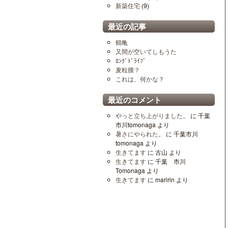
新築住宅
(9)
最近の記事
鶴亀
又間が空いてしもうた
ﾛﾝｸﾞﾄﾞﾗｲﾌﾞ
麦粒腫？
これは、何かな？
最近のコメント
やっと立ち上がりました。
に
千葉
市川tomonaga
より
暑さにやられた。
に
千葉市川
tomonaga
より
生きてます
に
古山
より
生きてます
に
千葉 市川
Tomonaga
より
生きてます
に
maririn
より