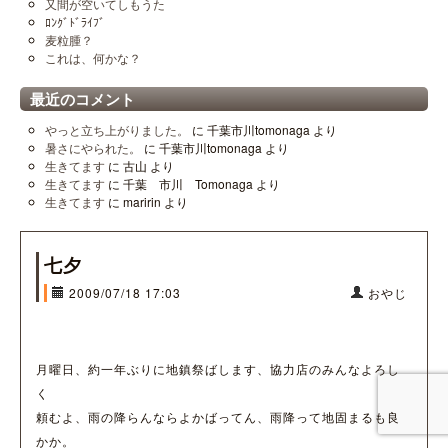
又間が空いてしもうた
ﾛﾝｸﾞﾄﾞﾗｲﾌﾞ
麦粒腫？
これは、何かな？
最近のコメント
やっと立ち上がりました。
に
千葉市川tomonaga
より
暑さにやられた。
に
千葉市川tomonaga
より
生きてます
に
古山
より
生きてます
に
千葉 市川 Tomonaga
より
生きてます
に
maririn
より
七夕
2009/07/18 17:03
おやじ
月曜日、約一年ぶりに地鎮祭ばします、協力店のみんなよろし
く
頼むよ、雨の降らんならよかばってん、雨降って地固まるも良
かか。