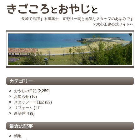
長崎で活躍する建築士 直野壮一朗と元気なスタッフのあゆみです
>
木心工建公式サイトへ
カテゴリー
おやじの日記
(2,259)
お知らせ
(16)
スタッフーー日記
(22)
リフォーム
(11)
新築住宅
(9)
最近の記事
鶴亀