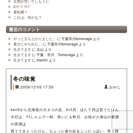
又間が空いてしもうた
ﾛﾝｸﾞﾄﾞﾗｲﾌﾞ
麦粒腫？
これは、何かな？
最近のコメント
やっと立ち上がりました。
に
千葉市川tomonaga
より
暑さにやられた。
に
千葉市川tomonaga
より
生きてます
に
古山
より
生きてます
に
千葉 市川 Tomonaga
より
生きてます
に
maririn
より
冬の味覚
2009/12/05 17:50
おやじ
ken5から北海道の大タコの足、ﾎｯｷ貝、ほたて貝ば貰うたけん
今日は、ﾀｺしゃぶで一杯、幸いにも昨日、お桂が八海山の新酒
の原酒ば
買うてきとったけん、ちょっと涎の出るごったっばい、早う帰