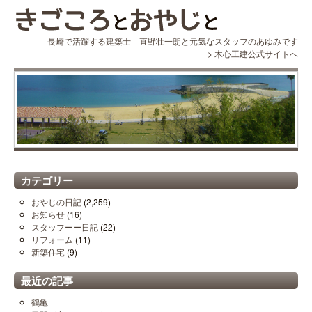
長崎で活躍する建築士 直野壮一朗と元気なスタッフのあゆみです
>
木心工建公式サイトへ
カテゴリー
おやじの日記
(2,259)
お知らせ
(16)
スタッフーー日記
(22)
リフォーム
(11)
新築住宅
(9)
最近の記事
鶴亀