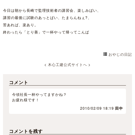
今日は朝から長崎で監理技術者の講習会、楽しみばい、
講習の最後に試験のあっとばい、たまらんねぇ?、
苦あれば、楽あり。
終わったら「とり善」で一杯やって帰ってこんば
おやじの日記
<
木心工建公式サイトへ
>
コメント
今頃社長一杯やってますかね？
お疲れ様です！
2010/02/09 18:19
田中
コメントを残す