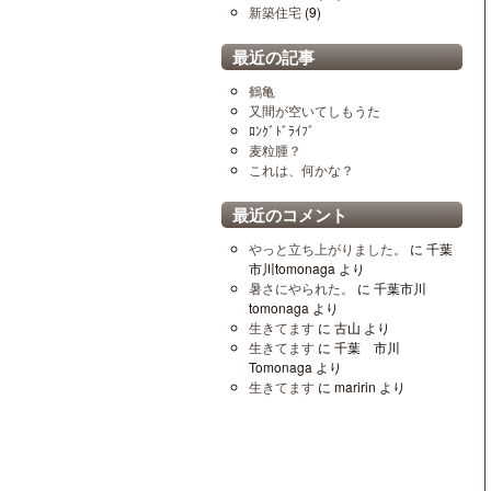
新築住宅
(9)
最近の記事
鶴亀
又間が空いてしもうた
ﾛﾝｸﾞﾄﾞﾗｲﾌﾞ
麦粒腫？
これは、何かな？
最近のコメント
やっと立ち上がりました。
に
千葉
市川tomonaga
より
暑さにやられた。
に
千葉市川
tomonaga
より
生きてます
に
古山
より
生きてます
に
千葉 市川
Tomonaga
より
生きてます
に
maririn
より