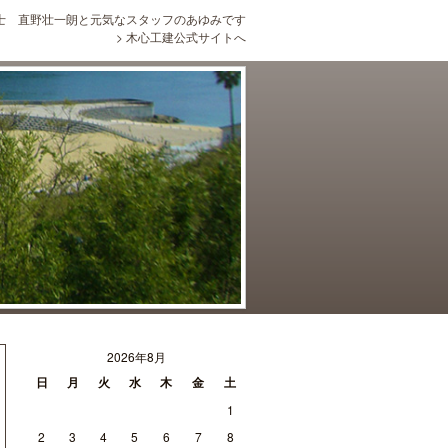
士 直野壮一朗と元気なスタッフのあゆみです
>
木心工建公式サイトへ
2026年8月
日
月
火
水
木
金
土
1
2
3
4
5
6
7
8