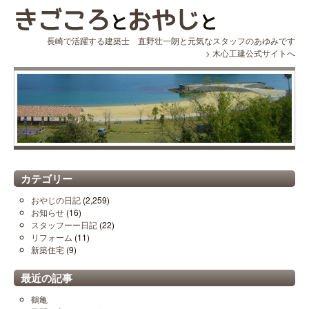
長崎で活躍する建築士 直野壮一朗と元気なスタッフのあゆみです
>
木心工建公式サイトへ
カテゴリー
おやじの日記
(2,259)
お知らせ
(16)
スタッフーー日記
(22)
リフォーム
(11)
新築住宅
(9)
最近の記事
鶴亀