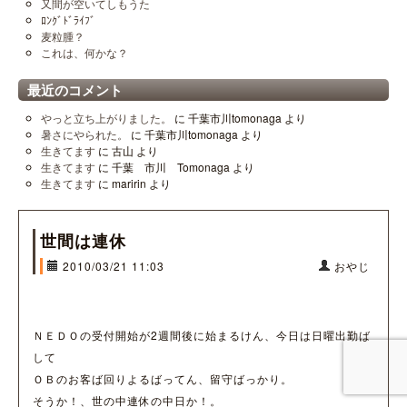
又間が空いてしもうた
ﾛﾝｸﾞﾄﾞﾗｲﾌﾞ
麦粒腫？
これは、何かな？
最近のコメント
やっと立ち上がりました。
に
千葉市川tomonaga
より
暑さにやられた。
に
千葉市川tomonaga
より
生きてます
に
古山
より
生きてます
に
千葉 市川 Tomonaga
より
生きてます
に
maririn
より
世間は連休
2010/03/21 11:03
おやじ
ＮＥＤＯの受付開始が2週間後に始まるけん、今日は日曜出勤ば
して
ＯＢのお客ば回りよるばってん、留守ばっかり。
そうか！、世の中連休の中日か！。