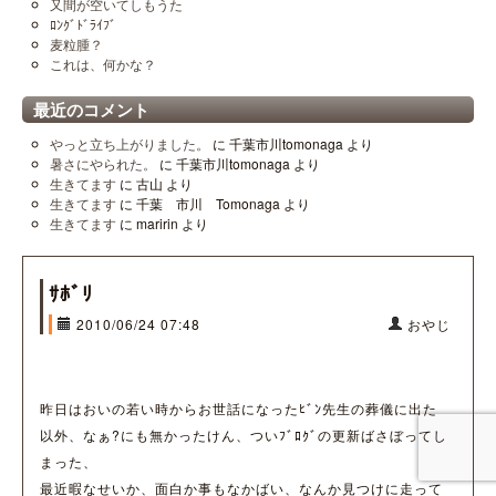
又間が空いてしもうた
ﾛﾝｸﾞﾄﾞﾗｲﾌﾞ
麦粒腫？
これは、何かな？
最近のコメント
やっと立ち上がりました。
に
千葉市川tomonaga
より
暑さにやられた。
に
千葉市川tomonaga
より
生きてます
に
古山
より
生きてます
に
千葉 市川 Tomonaga
より
生きてます
に
maririn
より
ｻﾎﾞﾘ
2010/06/24 07:48
おやじ
昨日はおいの若い時からお世話になったﾋﾞﾝ先生の葬儀に出た
以外、なぁ?にも無かったけん、ついﾌﾞﾛｸﾞの更新ばさぼってし
まった、
最近暇なせいか、面白か事もなかばい、なんか見つけに走って