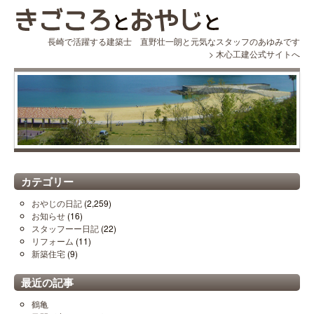
長崎で活躍する建築士 直野壮一朗と元気なスタッフのあゆみです
>
木心工建公式サイトへ
カテゴリー
おやじの日記
(2,259)
お知らせ
(16)
スタッフーー日記
(22)
リフォーム
(11)
新築住宅
(9)
最近の記事
鶴亀