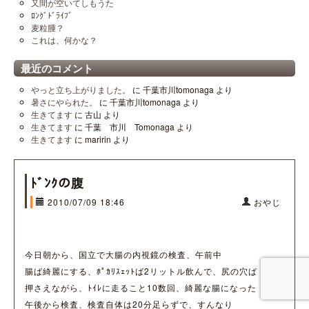
又間が空いてしもうた
ﾛﾝｸﾞﾄﾞﾗｲﾌﾞ
麦粒腫？
これは、何かな？
最近のコメント
やっと立ち上がりました。
に
千葉市川tomonaga
より
暑さにやられた。
に
千葉市川tomonaga
より
生きてます
に
古山
より
生きてます
に
千葉 市川 Tomonaga
より
生きてます
に
maririn
より
ﾄﾞﾝｸの腹
2010/07/09 18:46
おやじ
今日朝から、国立で大腸の内視鏡の検査、午前中
腸ば綺麗にする、ﾎﾟｶﾘｽｪｯﾄば2リットル飲んで、尻の穴ば
押さえながら、ﾄｲﾚに走ること10数回、綺麗な腸になった
午後から検査、検査自体は20分足らずで、すんなり