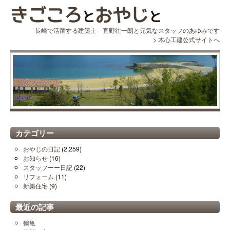
長崎で活躍する建築士 直野壮一朗と元気なスタッフのあゆみです
>
木心工建公式サイトへ
カテゴリー
おやじの日記
(2,259)
お知らせ
(16)
スタッフーー日記
(22)
リフォーム
(11)
新築住宅
(9)
最近の記事
鶴亀