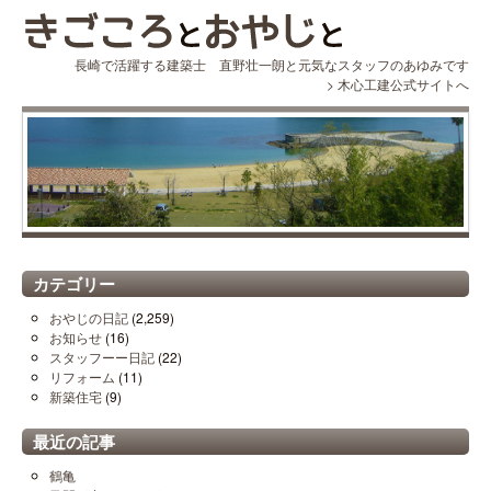
長崎で活躍する建築士 直野壮一朗と元気なスタッフのあゆみです
>
木心工建公式サイトへ
カテゴリー
おやじの日記
(2,259)
お知らせ
(16)
スタッフーー日記
(22)
リフォーム
(11)
新築住宅
(9)
最近の記事
鶴亀