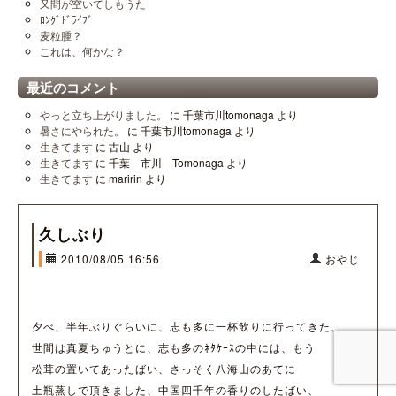
又間が空いてしもうた
ﾛﾝｸﾞﾄﾞﾗｲﾌﾞ
麦粒腫？
これは、何かな？
最近のコメント
やっと立ち上がりました。
に
千葉市川tomonaga
より
暑さにやられた。
に
千葉市川tomonaga
より
生きてます
に
古山
より
生きてます
に
千葉 市川 Tomonaga
より
生きてます
に
maririn
より
久しぶり
2010/08/05 16:56
おやじ
夕べ、半年ぶりぐらいに、志も多に一杯飲りに行ってきた、
世間は真夏ちゅうとに、志も多のﾈﾀｹｰｽの中には、もう
松茸の置いてあったばい、さっそく八海山のあてに
土瓶蒸しで頂きました、中国四千年の香りのしたばい、