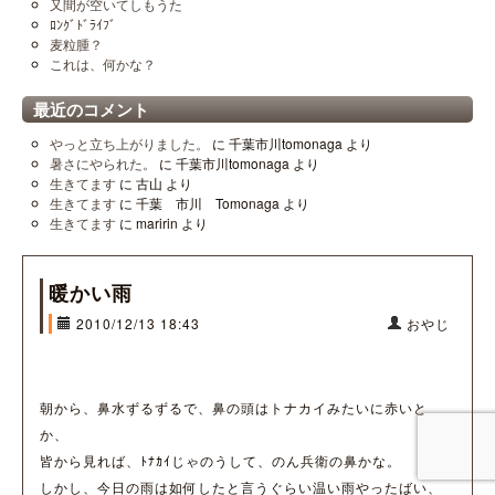
又間が空いてしもうた
ﾛﾝｸﾞﾄﾞﾗｲﾌﾞ
麦粒腫？
これは、何かな？
最近のコメント
やっと立ち上がりました。
に
千葉市川tomonaga
より
暑さにやられた。
に
千葉市川tomonaga
より
生きてます
に
古山
より
生きてます
に
千葉 市川 Tomonaga
より
生きてます
に
maririn
より
暖かい雨
2010/12/13 18:43
おやじ
朝から、鼻水ずるずるで、鼻の頭はトナカイみたいに赤いと
か、
皆から見れば、ﾄﾅｶｲじゃのうして、のん兵衛の鼻かな。
しかし、今日の雨は如何したと言うぐらい温い雨やったばい、