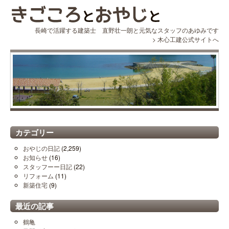
長崎で活躍する建築士 直野壮一朗と元気なスタッフのあゆみです
>
木心工建公式サイトへ
カテゴリー
おやじの日記
(2,259)
お知らせ
(16)
スタッフーー日記
(22)
リフォーム
(11)
新築住宅
(9)
最近の記事
鶴亀