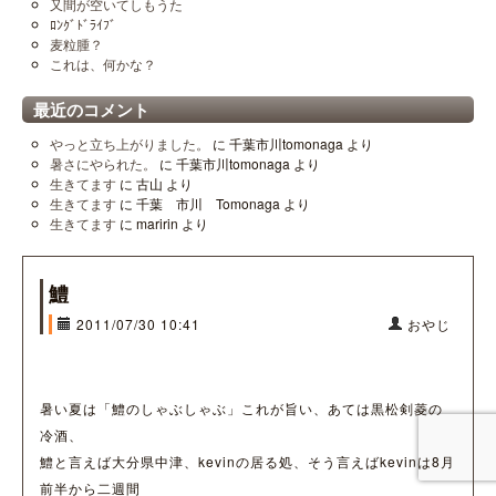
又間が空いてしもうた
ﾛﾝｸﾞﾄﾞﾗｲﾌﾞ
麦粒腫？
これは、何かな？
最近のコメント
やっと立ち上がりました。
に
千葉市川tomonaga
より
暑さにやられた。
に
千葉市川tomonaga
より
生きてます
に
古山
より
生きてます
に
千葉 市川 Tomonaga
より
生きてます
に
maririn
より
鱧
2011/07/30 10:41
おやじ
暑い夏は「鱧のしゃぶしゃぶ」これが旨い、あては黒松剣菱の
冷酒、
鱧と言えば大分県中津、kevinの居る処、そう言えばkevinは8月
前半から二週間