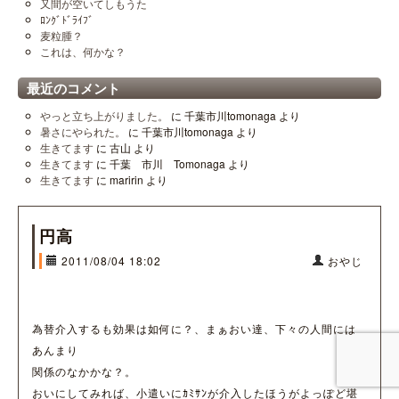
又間が空いてしもうた
ﾛﾝｸﾞﾄﾞﾗｲﾌﾞ
麦粒腫？
これは、何かな？
最近のコメント
やっと立ち上がりました。
に
千葉市川tomonaga
より
暑さにやられた。
に
千葉市川tomonaga
より
生きてます
に
古山
より
生きてます
に
千葉 市川 Tomonaga
より
生きてます
に
maririn
より
円高
2011/08/04 18:02
おやじ
為替介入するも効果は如何に？、まぁおい達、下々の人間には
あんまり
関係のなかかな？。
おいにしてみれば、小遣いにｶﾐｻﾝが介入したほうがよっぽど堪