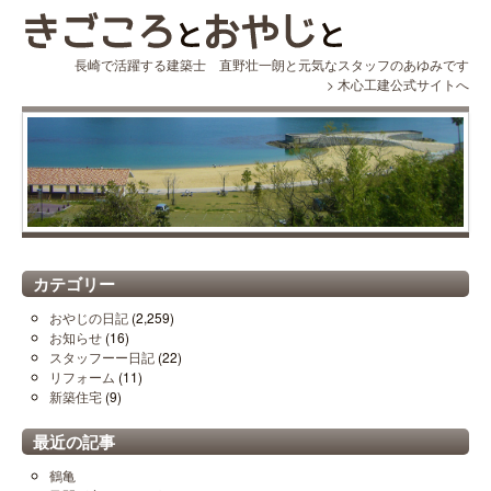
長崎で活躍する建築士 直野壮一朗と元気なスタッフのあゆみです
>
木心工建公式サイトへ
カテゴリー
おやじの日記
(2,259)
お知らせ
(16)
スタッフーー日記
(22)
リフォーム
(11)
新築住宅
(9)
最近の記事
鶴亀