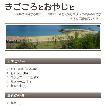
長崎で活躍する建築士 直野壮一朗と元気なスタッフのあゆみです
>
木心工建公式サイトへ
カテゴリー
おやじの日記
(2,259)
お知らせ
(16)
スタッフーー日記
(22)
リフォーム
(11)
新築住宅
(9)
最近の記事
鶴亀