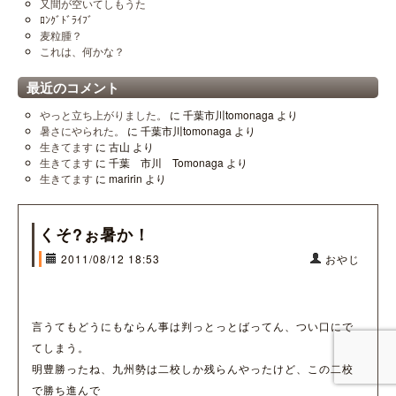
又間が空いてしもうた
ﾛﾝｸﾞﾄﾞﾗｲﾌﾞ
麦粒腫？
これは、何かな？
最近のコメント
やっと立ち上がりました。
に
千葉市川tomonaga
より
暑さにやられた。
に
千葉市川tomonaga
より
生きてます
に
古山
より
生きてます
に
千葉 市川 Tomonaga
より
生きてます
に
maririn
より
くそ?ぉ暑か！
2011/08/12 18:53
おやじ
言うてもどうにもならん事は判っとっとばってん、つい口にで
てしまう。
明豊勝ったね、九州勢は二校しか残らんやったけど、この二校
で勝ち進んで