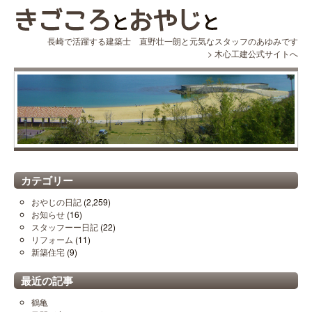
長崎で活躍する建築士 直野壮一朗と元気なスタッフのあゆみです
>
木心工建公式サイトへ
カテゴリー
おやじの日記
(2,259)
お知らせ
(16)
スタッフーー日記
(22)
リフォーム
(11)
新築住宅
(9)
最近の記事
鶴亀