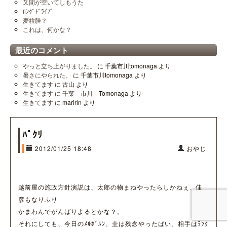
又間が空いてしもうた
ﾛﾝｸﾞﾄﾞﾗｲﾌﾞ
麦粒腫？
これは、何かな？
最近のコメント
やっと立ち上がりました。
に
千葉市川tomonaga
より
暑さにやられた。
に
千葉市川tomonaga
より
生きてます
に
古山
より
生きてます
に
千葉 市川 Tomonaga
より
生きてます
に
maririn
より
ﾊﾟｸﾘ
2012/01/25 18:48
おやじ
越前屋の施政方針演説は、太郎の物まねやったらしかねぇ、佳
彦もなりふり
かまわんでがんばりよるとかな？。
それにしても、今日のﾒﾙﾎﾞﾙﾝ、圭は残念やったばい、相手はﾗﾝｸ