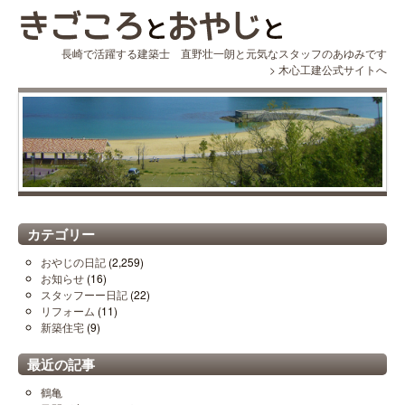
長崎で活躍する建築士 直野壮一朗と元気なスタッフのあゆみです
>
木心工建公式サイトへ
カテゴリー
おやじの日記
(2,259)
お知らせ
(16)
スタッフーー日記
(22)
リフォーム
(11)
新築住宅
(9)
最近の記事
鶴亀