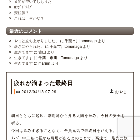
又間が空いてしもうた
ﾛﾝｸﾞﾄﾞﾗｲﾌﾞ
麦粒腫？
これは、何かな？
最近のコメント
やっと立ち上がりました。
に
千葉市川tomonaga
より
暑さにやられた。
に
千葉市川tomonaga
より
生きてます
に
古山
より
生きてます
に
千葉 市川 Tomonaga
より
生きてます
に
maririn
より
疲れが溜まった最終日
2012/04/18 07:29
おやじ
朝日とともに起床、別府湾から昇る太陽を拝み、今日の安全を
祈る。
今回は飲みすぎることなく、全員元気で最終日を迎える。
ﾒﾝﾊﾞｰ中二名は昼から所用があるとのことで、高速で一足先に故