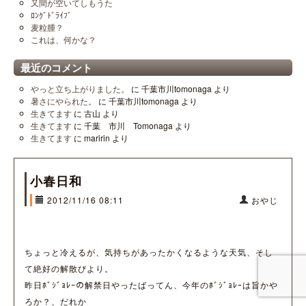
又間が空いてしもうた
ﾛﾝｸﾞﾄﾞﾗｲﾌﾞ
麦粒腫？
これは、何かな？
最近のコメント
やっと立ち上がりました。
に
千葉市川tomonaga
より
暑さにやられた。
に
千葉市川tomonaga
より
生きてます
に
古山
より
生きてます
に
千葉 市川 Tomonaga
より
生きてます
に
maririn
より
小春日和
2012/11/16 08:11
おやじ
ちょっと冷えるが、気持ちがあったかくなるような天気、そし
て絶好の解散びより。
昨日ﾎﾞｼﾞｮﾚｰの解禁日やったばってん、今年のﾎﾞｼﾞｮﾚｰは旨かや
ろか？、だれか