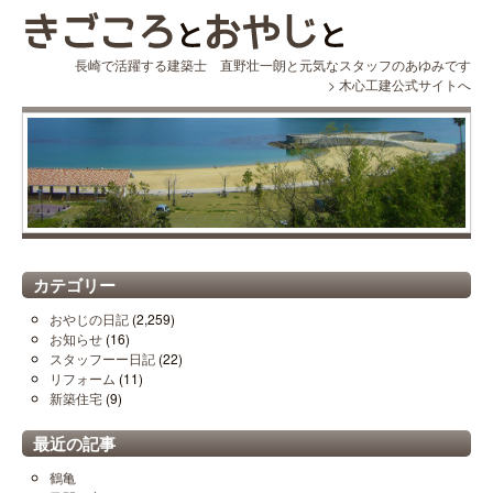
長崎で活躍する建築士 直野壮一朗と元気なスタッフのあゆみです
>
木心工建公式サイトへ
カテゴリー
おやじの日記
(2,259)
お知らせ
(16)
スタッフーー日記
(22)
リフォーム
(11)
新築住宅
(9)
最近の記事
鶴亀