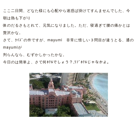
ここ二日間、どなた様にも心配やら迷惑ば掛けてすんませんでした、今
朝は熱も下がり
体のだるさもとれて、元気になりました。ただ、寝過ぎて腰の痛かとは
贅沢かな。
さて、ｸｲｽﾞの件ですが、mayumi 非常に惜しい３問目が違うとる、通の
mayumiが
判らんなら、むずかしかったかな。
今日のは簡単よ、さて何ﾎﾃﾙでしょう？,ﾗﾌﾞﾎﾃﾙじゃなかよ。