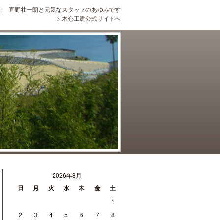
士 直野壮一朗と元気なスタッフのあゆみです
>
木心工建公式サイトへ
2026年8月
日
月
火
水
木
金
土
1
2
3
4
5
6
7
8