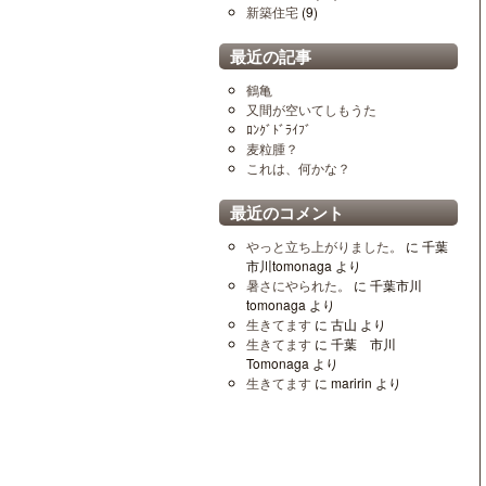
新築住宅
(9)
最近の記事
鶴亀
又間が空いてしもうた
ﾛﾝｸﾞﾄﾞﾗｲﾌﾞ
麦粒腫？
これは、何かな？
最近のコメント
やっと立ち上がりました。
に
千葉
市川tomonaga
より
暑さにやられた。
に
千葉市川
tomonaga
より
生きてます
に
古山
より
生きてます
に
千葉 市川
Tomonaga
より
生きてます
に
maririn
より