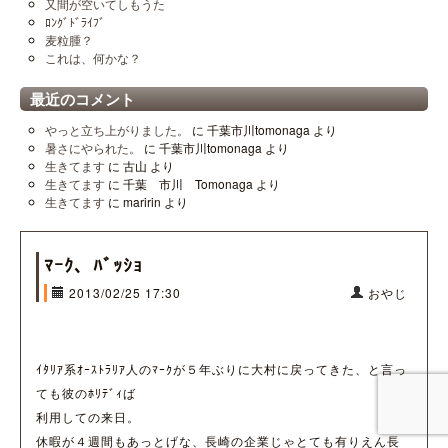
又間が空いてしもうた
ﾛﾝｸﾞﾄﾞﾗｲﾌﾞ
麦粒腫？
これは、何かな？
最近のコメント
やっと立ち上がりました。
に
千葉市川tomonaga
より
暑さにやられた。
に
千葉市川tomonaga
より
生きてます
に
古山
より
生きてます
に
千葉 市川 Tomonaga
より
生きてます
に
maririn
より
ﾏｰｸ、ﾊﾞｯｼｮ
2013/02/25 17:30
おやじ
ｲﾀﾘｱ系ｵｰｽﾄﾗﾘｱ人のﾏｰｸが５年ぶりに大村に戻ってきた、と言っ
ても彼のﾎﾘﾃﾞｨば
利用しての来日。
休暇が４週間もあっとげな、長崎の企業じゃとても有りえん長