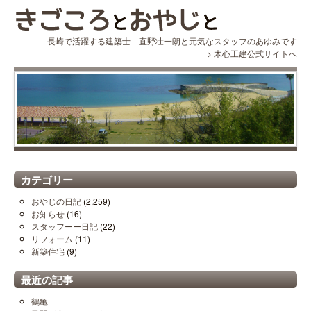
長崎で活躍する建築士 直野壮一朗と元気なスタッフのあゆみです
>
木心工建公式サイトへ
カテゴリー
おやじの日記
(2,259)
お知らせ
(16)
スタッフーー日記
(22)
リフォーム
(11)
新築住宅
(9)
最近の記事
鶴亀