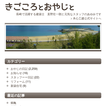
長崎で活躍する建築士 直野壮一朗と元気なスタッフのあゆみです
>
木心工建公式サイトへ
カテゴリー
おやじの日記
(2,259)
お知らせ
(16)
スタッフーー日記
(22)
リフォーム
(11)
新築住宅
(9)
最近の記事
鶴亀