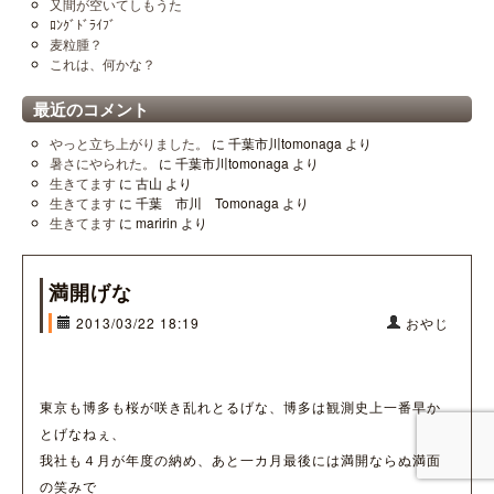
又間が空いてしもうた
ﾛﾝｸﾞﾄﾞﾗｲﾌﾞ
麦粒腫？
これは、何かな？
最近のコメント
やっと立ち上がりました。
に
千葉市川tomonaga
より
暑さにやられた。
に
千葉市川tomonaga
より
生きてます
に
古山
より
生きてます
に
千葉 市川 Tomonaga
より
生きてます
に
maririn
より
満開げな
2013/03/22 18:19
おやじ
東京も博多も桜が咲き乱れとるげな、博多は観測史上一番早か
とげなねぇ、
我社も４月が年度の納め、あと一カ月最後には満開ならぬ満面
の笑みで