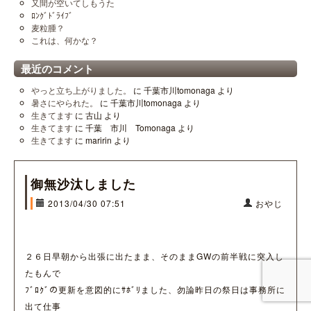
又間が空いてしもうた
ﾛﾝｸﾞﾄﾞﾗｲﾌﾞ
麦粒腫？
これは、何かな？
最近のコメント
やっと立ち上がりました。
に
千葉市川tomonaga
より
暑さにやられた。
に
千葉市川tomonaga
より
生きてます
に
古山
より
生きてます
に
千葉 市川 Tomonaga
より
生きてます
に
maririn
より
御無沙汰しました
2013/04/30 07:51
おやじ
２６日早朝から出張に出たまま、そのままGWの前半戦に突入し
たもんで
ﾌﾞﾛｸﾞの更新を意図的にｻﾎﾞﾘました、勿論昨日の祭日は事務所に
出て仕事