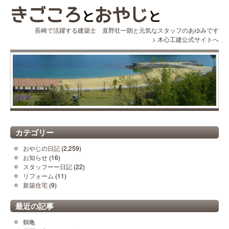
長崎で活躍する建築士 直野壮一朗と元気なスタッフのあゆみです
>
木心工建公式サイトへ
カテゴリー
おやじの日記
(2,259)
お知らせ
(16)
スタッフーー日記
(22)
リフォーム
(11)
新築住宅
(9)
最近の記事
鶴亀