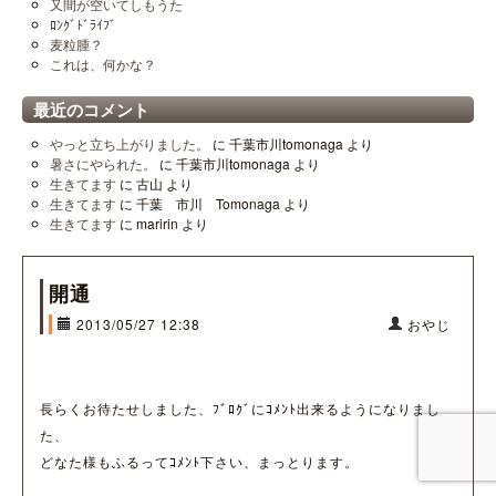
又間が空いてしもうた
ﾛﾝｸﾞﾄﾞﾗｲﾌﾞ
麦粒腫？
これは、何かな？
最近のコメント
やっと立ち上がりました。
に
千葉市川tomonaga
より
暑さにやられた。
に
千葉市川tomonaga
より
生きてます
に
古山
より
生きてます
に
千葉 市川 Tomonaga
より
生きてます
に
maririn
より
開通
2013/05/27 12:38
おやじ
長らくお待たせしました、ﾌﾞﾛｸﾞにｺﾒﾝﾄ出来るようになりまし
た、
どなた様もふるってｺﾒﾝﾄ下さい、まっとります。