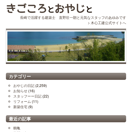
長崎で活躍する建築士 直野壮一朗と元気なスタッフのあゆみです
>
木心工建公式サイトへ
カテゴリー
おやじの日記
(2,259)
お知らせ
(16)
スタッフーー日記
(22)
リフォーム
(11)
新築住宅
(9)
最近の記事
鶴亀