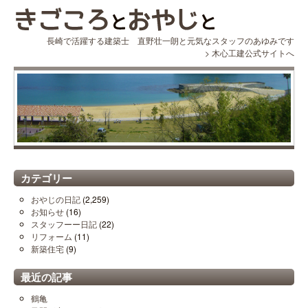
長崎で活躍する建築士 直野壮一朗と元気なスタッフのあゆみです
>
木心工建公式サイトへ
カテゴリー
おやじの日記
(2,259)
お知らせ
(16)
スタッフーー日記
(22)
リフォーム
(11)
新築住宅
(9)
最近の記事
鶴亀