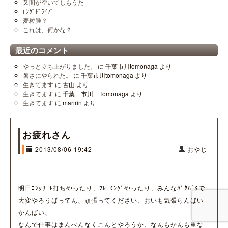
又間が空いてしもうた
ﾛﾝｸﾞﾄﾞﾗｲﾌﾞ
麦粒腫？
これは、何かな？
最近のコメント
やっと立ち上がりました。
に
千葉市川tomonaga
より
暑さにやられた。
に
千葉市川tomonaga
より
生きてます
に
古山
より
生きてます
に
千葉 市川 Tomonaga
より
生きてます
に
maririn
より
お疲れさん
2013/08/06 19:42
おやじ
明日ｺﾝｸﾘｰﾄ打ちやったり、ﾌﾚｰﾐﾝｸﾞやったり、みんなﾊﾞﾀﾊﾞﾀで
大変やろうばってん、頑張ってください、おいも気張らんばい
かんばい、
なんで仕事はまんべんなくこんとやろうか、なんもかんも重な