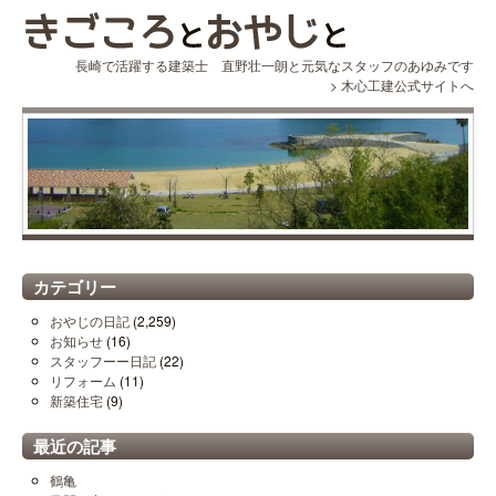
長崎で活躍する建築士 直野壮一朗と元気なスタッフのあゆみです
>
木心工建公式サイトへ
カテゴリー
おやじの日記
(2,259)
お知らせ
(16)
スタッフーー日記
(22)
リフォーム
(11)
新築住宅
(9)
最近の記事
鶴亀