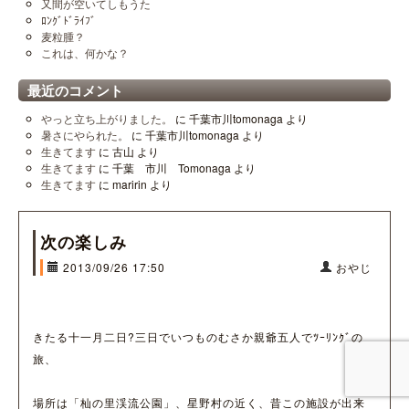
又間が空いてしもうた
ﾛﾝｸﾞﾄﾞﾗｲﾌﾞ
麦粒腫？
これは、何かな？
最近のコメント
やっと立ち上がりました。
に
千葉市川tomonaga
より
暑さにやられた。
に
千葉市川tomonaga
より
生きてます
に
古山
より
生きてます
に
千葉 市川 Tomonaga
より
生きてます
に
maririn
より
次の楽しみ
2013/09/26 17:50
おやじ
きたる十一月二日?三日でいつものむさか親爺五人でﾂｰﾘﾝｸﾞの
旅、
場所は「杣の里渓流公園」、星野村の近く、昔この施設が出来