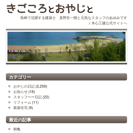
長崎で活躍する建築士 直野壮一朗と元気なスタッフのあゆみです
>
木心工建公式サイトへ
カテゴリー
おやじの日記
(2,259)
お知らせ
(16)
スタッフーー日記
(22)
リフォーム
(11)
新築住宅
(9)
最近の記事
鶴亀