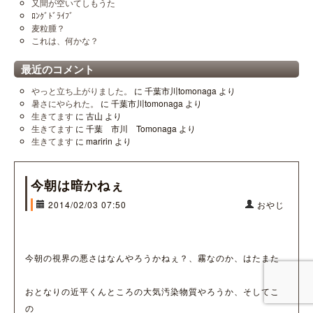
又間が空いてしもうた
ﾛﾝｸﾞﾄﾞﾗｲﾌﾞ
麦粒腫？
これは、何かな？
最近のコメント
やっと立ち上がりました。
に
千葉市川tomonaga
より
暑さにやられた。
に
千葉市川tomonaga
より
生きてます
に
古山
より
生きてます
に
千葉 市川 Tomonaga
より
生きてます
に
maririn
より
今朝は暗かねぇ
2014/02/03 07:50
おやじ
今朝の視界の悪さはなんやろうかねぇ？、霧なのか、はたまた
おとなりの近平くんところの大気汚染物質やろうか、そしてこ
の