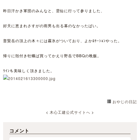
昨日汗かき軍団のみんなと、雲仙に行って参りました、
好天に恵まれさすがの雨男も出る幕のなかったばい。
普賢岳の頂上の木々には霧氷がついており、よかﾛｹｰｼｮﾝやった。
帰りに殻付き牡蠣ば買ってかえり野岳でBBQの晩飯。
ﾜｲﾝも美味しく頂きました。
おやじの日記
<
木心工建公式サイトへ
>
コメント