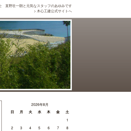
士 直野壮一朗と元気なスタッフのあゆみです
>
木心工建公式サイトへ
2026年8月
日
月
火
水
木
金
土
1
2
3
4
5
6
7
8