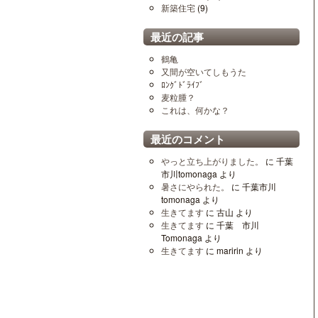
新築住宅
(9)
最近の記事
鶴亀
又間が空いてしもうた
ﾛﾝｸﾞﾄﾞﾗｲﾌﾞ
麦粒腫？
これは、何かな？
最近のコメント
やっと立ち上がりました。
に
千葉
市川tomonaga
より
暑さにやられた。
に
千葉市川
tomonaga
より
生きてます
に
古山
より
生きてます
に
千葉 市川
Tomonaga
より
生きてます
に
maririn
より