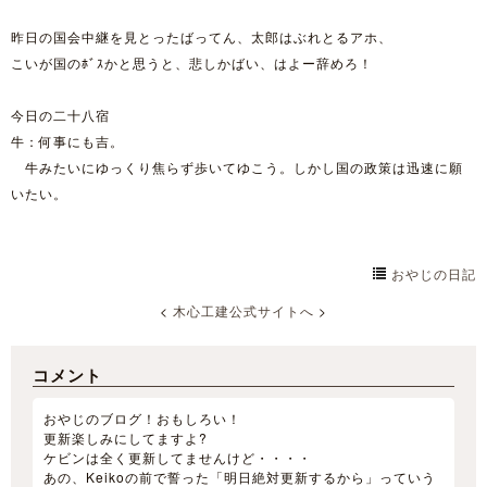
昨日の国会中継を見とったばってん、太郎はぶれとるアホ、
こいが国のﾎﾞｽかと思うと、悲しかばい、はよー辞めろ！
今日の二十八宿
牛：何事にも吉。
牛みたいにゆっくり焦らず歩いてゆこう。しかし国の政策は迅速に願
いたい。
おやじの日記
<
木心工建公式サイトへ
>
コメント
おやじのブログ！おもしろい！
更新楽しみにしてますよ?
ケビンは全く更新してませんけど・・・・
あの、Keikoの前で誓った「明日絶対更新するから」っていう