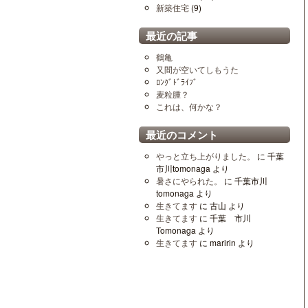
新築住宅
(9)
最近の記事
鶴亀
又間が空いてしもうた
ﾛﾝｸﾞﾄﾞﾗｲﾌﾞ
麦粒腫？
これは、何かな？
最近のコメント
やっと立ち上がりました。
に
千葉
市川tomonaga
より
暑さにやられた。
に
千葉市川
tomonaga
より
生きてます
に
古山
より
生きてます
に
千葉 市川
Tomonaga
より
生きてます
に
maririn
より