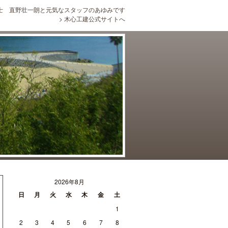
士 直野壮一朗と元気なスタッフのあゆみです
>
木心工建公式サイトへ
2026年8月
日
月
火
水
木
金
土
1
2
3
4
5
6
7
8