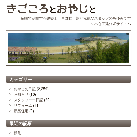
長崎で活躍する建築士 直野壮一朗と元気なスタッフのあゆみです
>
木心工建公式サイトへ
カテゴリー
おやじの日記
(2,259)
お知らせ
(16)
スタッフーー日記
(22)
リフォーム
(11)
新築住宅
(9)
最近の記事
鶴亀