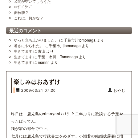
又間が空いてしもうた
ﾛﾝｸﾞﾄﾞﾗｲﾌﾞ
麦粒腫？
これは、何かな？
最近のコメント
やっと立ち上がりました。
に
千葉市川tomonaga
より
暑さにやられた。
に
千葉市川tomonaga
より
生きてます
に
古山
より
生きてます
に
千葉 市川 Tomonaga
より
生きてます
に
maririn
より
楽しみはおあずけ
2009/03/21 07:20
おやじ
昨日は、鹿児島のsimoyosiﾌｧﾐﾘｰと二年ぶりに歓談する予定や
ったばってん、
我が家の都合で中止。
七月には鹿児島で行政書士をめざす、小瀬君の結婚披露宴に招