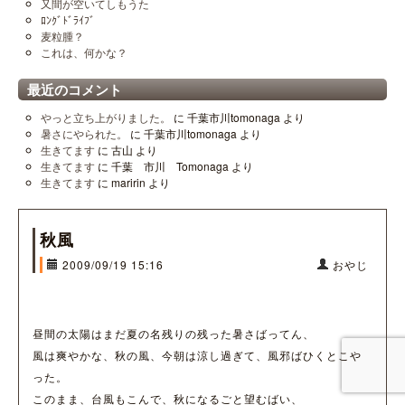
又間が空いてしもうた
ﾛﾝｸﾞﾄﾞﾗｲﾌﾞ
麦粒腫？
これは、何かな？
最近のコメント
やっと立ち上がりました。
に
千葉市川tomonaga
より
暑さにやられた。
に
千葉市川tomonaga
より
生きてます
に
古山
より
生きてます
に
千葉 市川 Tomonaga
より
生きてます
に
maririn
より
秋風
2009/09/19 15:16
おやじ
昼間の太陽はまだ夏の名残りの残った暑さばってん、
風は爽やかな、秋の風、今朝は涼し過ぎて、風邪ばひくとこや
った。
このまま、台風もこんで、秋になるごと望むばい、