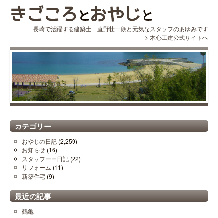
長崎で活躍する建築士 直野壮一朗と元気なスタッフのあゆみです
>
木心工建公式サイトへ
カテゴリー
おやじの日記
(2,259)
お知らせ
(16)
スタッフーー日記
(22)
リフォーム
(11)
新築住宅
(9)
最近の記事
鶴亀