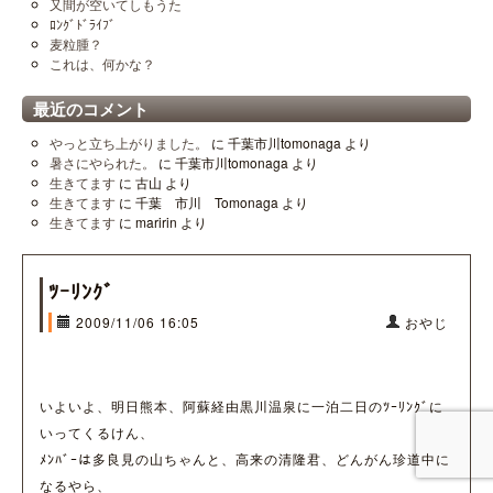
又間が空いてしもうた
ﾛﾝｸﾞﾄﾞﾗｲﾌﾞ
麦粒腫？
これは、何かな？
最近のコメント
やっと立ち上がりました。
に
千葉市川tomonaga
より
暑さにやられた。
に
千葉市川tomonaga
より
生きてます
に
古山
より
生きてます
に
千葉 市川 Tomonaga
より
生きてます
に
maririn
より
ﾂｰﾘﾝｸﾞ
2009/11/06 16:05
おやじ
いよいよ、明日熊本、阿蘇経由黒川温泉に一泊二日のﾂｰﾘﾝｸﾞに
いってくるけん、
ﾒﾝﾊﾞｰは多良見の山ちゃんと、高来の清隆君、どんがん珍道中に
なるやら、