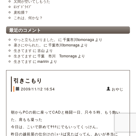
又間が空いてしもうた
ﾛﾝｸﾞﾄﾞﾗｲﾌﾞ
麦粒腫？
これは、何かな？
最近のコメント
やっと立ち上がりました。
に
千葉市川tomonaga
より
暑さにやられた。
に
千葉市川tomonaga
より
生きてます
に
古山
より
生きてます
に
千葉 市川 Tomonaga
より
生きてます
に
maririn
より
引きこもり
2009/11/12 16:54
おやじ
朝からPCの前に座ってCADと格闘一日、只今５時、もう飽い
た、肩もも凝った
今日は、こいで辞めてｻｳﾅにでもいってくっけん。
昨日の越前屋の仕分けのﾆｭｰｽば見たばってん、あいが本当に