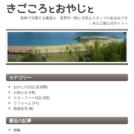
長崎で活躍する建築士 直野壮一朗と元気なスタッフのあゆみです
>
木心工建公式サイトへ
カテゴリー
おやじの日記
(2,259)
お知らせ
(16)
スタッフーー日記
(22)
リフォーム
(11)
新築住宅
(9)
最近の記事
鶴亀