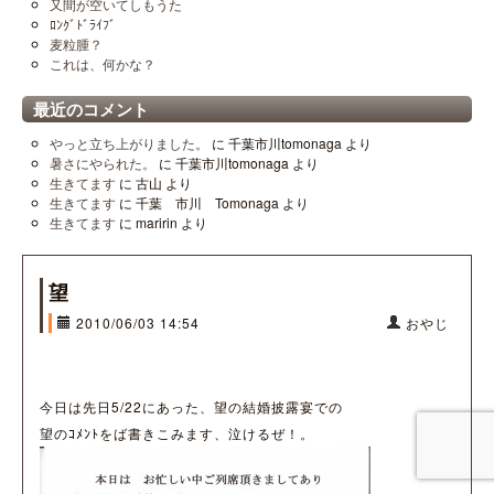
又間が空いてしもうた
ﾛﾝｸﾞﾄﾞﾗｲﾌﾞ
麦粒腫？
これは、何かな？
最近のコメント
やっと立ち上がりました。
に
千葉市川tomonaga
より
暑さにやられた。
に
千葉市川tomonaga
より
生きてます
に
古山
より
生きてます
に
千葉 市川 Tomonaga
より
生きてます
に
maririn
より
望
2010/06/03 14:54
おやじ
今日は先日5/22にあった、望の結婚披露宴での
望のｺﾒﾝﾄをば書きこみます、泣けるぜ！。