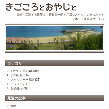
長崎で活躍する建築士 直野壮一朗と元気なスタッフのあゆみです
>
木心工建公式サイトへ
カテゴリー
おやじの日記
(2,259)
お知らせ
(16)
スタッフーー日記
(22)
リフォーム
(11)
新築住宅
(9)
最近の記事
鶴亀