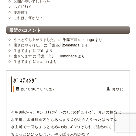
又間が空いてしもうた
ﾛﾝｸﾞﾄﾞﾗｲﾌﾞ
麦粒腫？
これは、何かな？
最近のコメント
やっと立ち上がりました。
に
千葉市川tomonaga
より
暑さにやられた。
に
千葉市川tomonaga
より
生きてます
に
古山
より
生きてます
に
千葉 市川 Tomonaga
より
生きてます
に
maririn
より
ﾎﾟｽﾃｨﾝｸﾞ
2010/06/10 16:27
おやじ
今朝8時から、ﾘﾓﾃﾞﾙｷｬﾝﾍﾟｰﾝのﾁﾗｼのﾎﾟｽﾃｨﾝｸﾞ、おいの担当は
水主町、水田町両方ともあんまり犬がおらんやったばってん
水主町で一回ちょっと太めの犬にｶﾞﾝつけられて追われて、
ちょっとびびったばい、やっぱり人相かな？