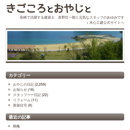
長崎で活躍する建築士 直野壮一朗と元気なスタッフのあゆみです
>
木心工建公式サイトへ
カテゴリー
おやじの日記
(2,259)
お知らせ
(16)
スタッフーー日記
(22)
リフォーム
(11)
新築住宅
(9)
最近の記事
鶴亀