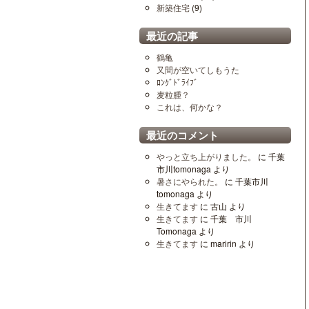
新築住宅
(9)
最近の記事
鶴亀
又間が空いてしもうた
ﾛﾝｸﾞﾄﾞﾗｲﾌﾞ
麦粒腫？
これは、何かな？
最近のコメント
やっと立ち上がりました。
に
千葉
市川tomonaga
より
暑さにやられた。
に
千葉市川
tomonaga
より
生きてます
に
古山
より
生きてます
に
千葉 市川
Tomonaga
より
生きてます
に
maririn
より