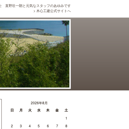
士 直野壮一朗と元気なスタッフのあゆみです
>
木心工建公式サイトへ
2026年8月
日
月
火
水
木
金
土
1
2
3
4
5
6
7
8