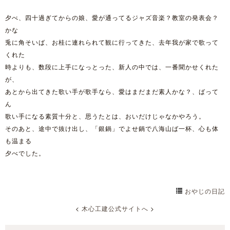
夕べ、四十過ぎてからの娘、愛が通ってるジャズ音楽？教室の発表会？
かな
兎に角そいば、お桂に連れられて観に行ってきた、去年我が家で歌って
くれた
時よりも、数段に上手になっとった、新人の中では、一番聞かせくれた
が、
あとから出てきた歌い手が歌手なら、愛はまだまだ素人かな？、ばって
ん
歌い手になる素質十分と、思うたとは、おいだけじゃなかやろう。
そのあと、途中で抜け出し、「銀鍋」でよせ鍋で八海山ば一杯、心も体
も温まる
夕べでした。
おやじの日記
<
木心工建公式サイトへ
>