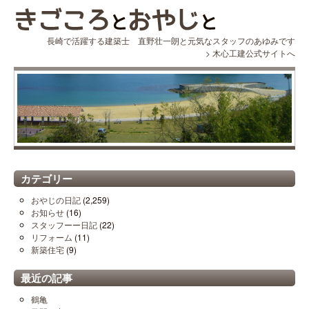
長崎で活躍する建築士 直野壮一朗と元気なスタッフのあゆみです
>
木心工建公式サイトへ
カテゴリー
おやじの日記
(2,259)
お知らせ
(16)
スタッフーー日記
(22)
リフォーム
(11)
新築住宅
(9)
最近の記事
鶴亀