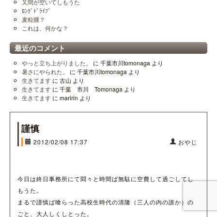
又間が空いてしもうた
ﾛﾝｸﾞﾄﾞﾗｲﾌﾞ
麦粒腫？
これは、何かな？
最近のコメント
やっと立ち上がりました。
に
千葉市川tomonaga
より
暑さにやられた。
に
千葉市川tomonaga
より
生きてます
に
古山
より
生きてます
に
千葉 市川 Tomonaga
より
生きてます
に
maririn
より
謹慎
2012/02/08 17:37
おやじ
今日は終日事務所にて悶々と時間ば無駄に空費して過ごしてし
もうた。
まるで謹慎ば喰らった高校生時代の清隆（三人の内の誰か）の
ごと、大人しくしとった。