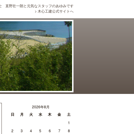
士 直野壮一朗と元気なスタッフのあゆみです
>
木心工建公式サイトへ
2026年8月
日
月
火
水
木
金
土
1
2
3
4
5
6
7
8