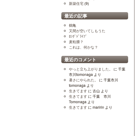
新築住宅
(9)
最近の記事
鶴亀
又間が空いてしもうた
ﾛﾝｸﾞﾄﾞﾗｲﾌﾞ
麦粒腫？
これは、何かな？
最近のコメント
やっと立ち上がりました。
に
千葉
市川tomonaga
より
暑さにやられた。
に
千葉市川
tomonaga
より
生きてます
に
古山
より
生きてます
に
千葉 市川
Tomonaga
より
生きてます
に
maririn
より