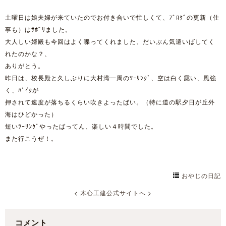
土曜日は娘夫婦が来ていたのでお付き合いで忙しくて、ﾌﾞﾛｸﾞの更新（仕
事も）はｻﾎﾞﾘました。
大人しい婿殿も今回はよく喋ってくれました、だいぶん気遣いばしてく
れたのかな？、
ありがとう。
昨日は、校長殿と久しぶりに大村湾一周のﾂｰﾘﾝｸﾞ、空は白く靄い、風強
く、ﾊﾞｲｸが
押されて速度が落ちるくらい吹きよったばい。（特に道の駅夕日が丘外
海はひどかった）
短いﾂｰﾘﾝｸﾞやったばってん、楽しい４時間でした。
また行こうぜ！。
おやじの日記
<
木心工建公式サイトへ
>
コメント