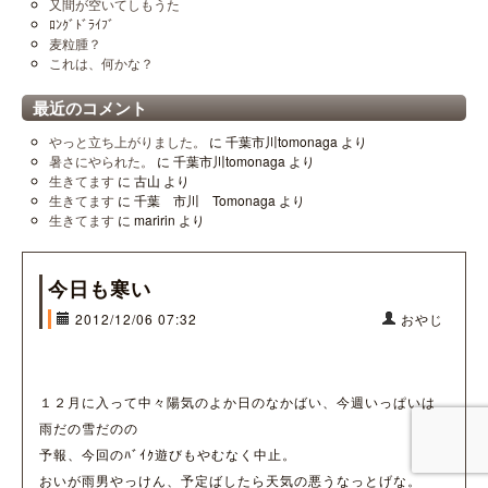
又間が空いてしもうた
ﾛﾝｸﾞﾄﾞﾗｲﾌﾞ
麦粒腫？
これは、何かな？
最近のコメント
やっと立ち上がりました。
に
千葉市川tomonaga
より
暑さにやられた。
に
千葉市川tomonaga
より
生きてます
に
古山
より
生きてます
に
千葉 市川 Tomonaga
より
生きてます
に
maririn
より
今日も寒い
2012/12/06 07:32
おやじ
１２月に入って中々陽気のよか日のなかばい、今週いっぱいは
雨だの雪だのの
予報、今回のﾊﾞｲｸ遊びもやむなく中止。
おいが雨男やっけん、予定ばしたら天気の悪うなっとげな。