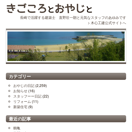
長崎で活躍する建築士 直野壮一朗と元気なスタッフのあゆみです
>
木心工建公式サイトへ
カテゴリー
おやじの日記
(2,259)
お知らせ
(16)
スタッフーー日記
(22)
リフォーム
(11)
新築住宅
(9)
最近の記事
鶴亀