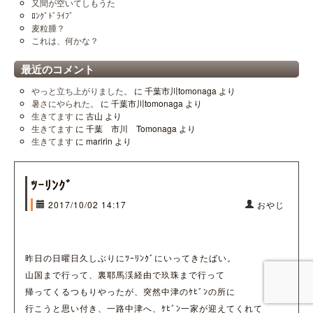
又間が空いてしもうた
ﾛﾝｸﾞﾄﾞﾗｲﾌﾞ
麦粒腫？
これは、何かな？
最近のコメント
やっと立ち上がりました。
に
千葉市川tomonaga
より
暑さにやられた。
に
千葉市川tomonaga
より
生きてます
に
古山
より
生きてます
に
千葉 市川 Tomonaga
より
生きてます
に
maririn
より
ﾂｰﾘﾝｸﾞ
2017/10/02 14:17
おやじ
昨日の日曜日久しぶりにﾂｰﾘﾝｸﾞにいってきたばい。
山国まで行って、裏耶馬渓経由で玖珠まで行って
帰ってくるつもりやったが、突然中津のｹﾋﾞﾝの所に
行こうと思い付き、一路中津へ、ｹﾋﾞﾝ一家が迎えてくれて