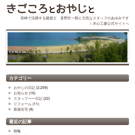
長崎で活躍する建築士 直野壮一朗と元気なスタッフのあゆみです
>
木心工建公式サイトへ
カテゴリー
おやじの日記
(2,259)
お知らせ
(16)
スタッフーー日記
(22)
リフォーム
(11)
新築住宅
(9)
最近の記事
鶴亀